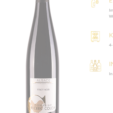
Im
Wu
K
4-
I
In