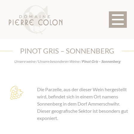
Cookie-Einstellungen
STARTSEITE
DAS
DAS
UNSERE
AK
WEINGUT
TERROIR
WEINE
PINOT GRIS – SONNENBERG
Unsere weine
/
Unsere besonderen Weine
/
Pinot Gris – Sonnenberg
Die Parzelle, aus der dieser Wein hergestellt
wird, befindet sich in einem Ort namens
Sonnenberg in dem Dorf Ammerschwihr.
Dieser geografische Sektor ist besonders gut
exponiert.