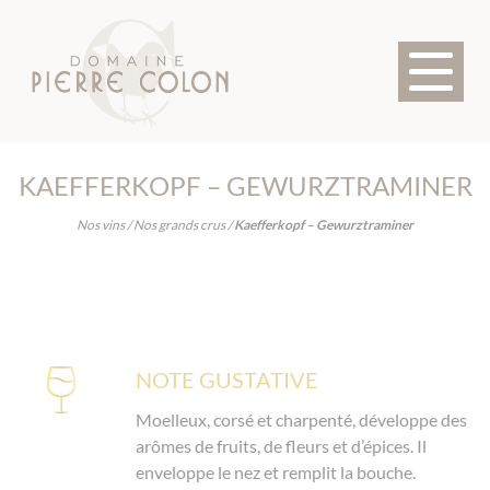
Panneau de gestion des cookies
ACCUEIL
LE
LE
NOS
NOS
DOMAINE
TERROIR
VINS
ACTUALI
KAEFFERKOPF – GEWURZTRAMINER
Nos vins
/
Nos grands crus
/
Kaefferkopf – Gewurztraminer
NOTE GUSTATIVE
Moelleux, corsé et charpenté, développe des
arômes de fruits, de fleurs et d’épices. Il
enveloppe le nez et remplit la bouche.